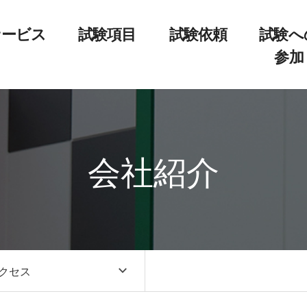
サービス
試験項目
試験依頼
試験へ
参加
会社紹介
クセス