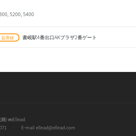
300, 5200, 5400
書峴駅4番出口AKプラザ2番ゲート
・盆唐線
 ㈱Ellead
9071
E-mail ellead@ellead.com