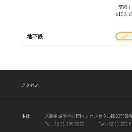
[ 空港 ]
5100, 5
地下鉄
水仁
アクセス
本社
京畿道城南市盆唐区ファンセウル路325(書峴洞)
Tel +82 31-709-9070
Fax +82 31-703-