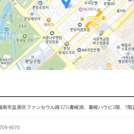
城南市盆唐区ファンセウル路325(書峴洞、書峴ハウビ2階、7階及
-709-9070