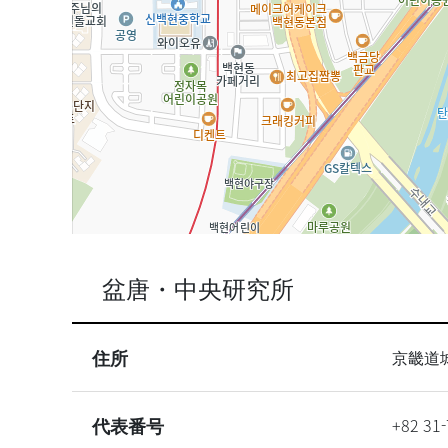
盆唐・中央研究所
住所
京畿道
代表番号
+82 31