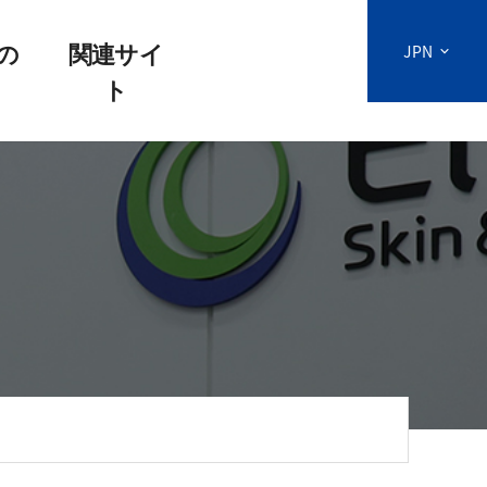
の
関連サイ
JPN
ト