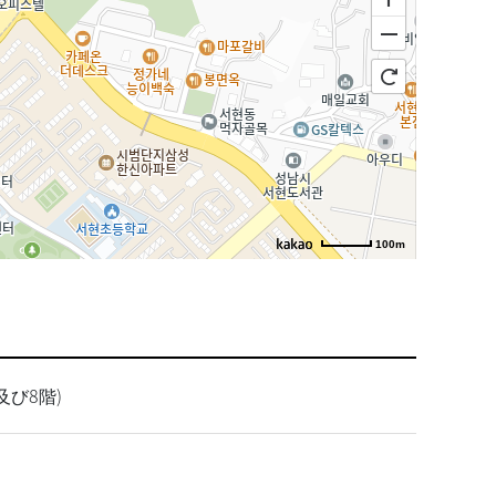
100m
び8階)