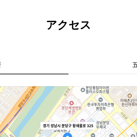
アクセス
所
五
경기 성남시 분당구 황새울로 325