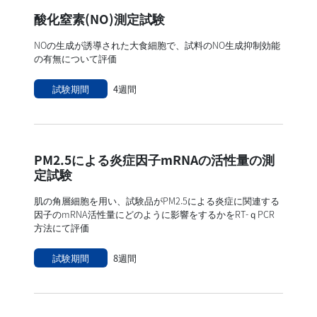
酸化窒素(NO)測定試験
NOの生成が誘導された大食細胞で、試料のNO生成抑制効能
の有無について評価
試験期間
4週間
PM2.5による炎症因子mRNAの活性量の測
定試験
肌の角層細胞を用い、試験品がPM2.5による炎症に関連する
因子のmRNA活性量にどのように影響をするかをRT-ｑPCR
方法にて評価
試験期間
8週間