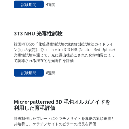
試験期間
4週間
3T3 NRU 光毒性試験
韓国MFDSの「化粧品毒性試験の動物代替試験法ガイドライ
ン(I)」の規定に従い、in vitro 3T3 NRU(Neutral Red Uptake)
光毒性試験を通じて、光に露出後起こされた化学物質によっ
て誘導される潜在的な光毒性を評価
試験期間
8週間
Micro-patterned 3D 毛包オルガノイドを
利用した育毛評価
特殊制作したプレートにケラチノサイトを真皮の乳頭細胞と
共培養し、ケラチノサイトのピラーの成長を評価