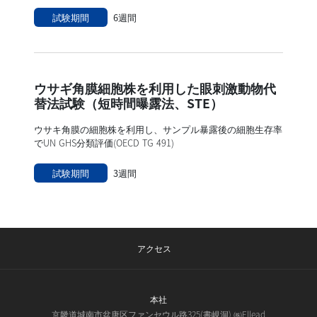
試験期間
6週間
ウサギ角膜細胞株を利用した眼刺激動物代
替法試験（短時間曝露法、STE）
ウサキ角膜の細胞株を利用し、サンプル暴露後の細胞生存率
でUN GHS分類評価(OECD TG 491)
試験期間
3週間
アクセス
本社
京畿道城南市盆唐区ファンセウル路325(書峴洞) ㈱Ellead