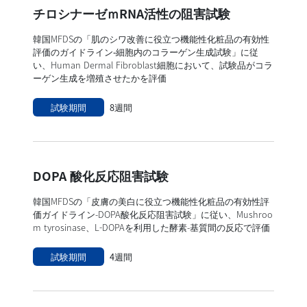
チロシナーゼｍRNA活性の阻害試験
韓国MFDSの「肌のシワ改善に役立つ機能性化粧品の有効性
評価のガイドライン‐細胞内のコラーゲン生成試験」に従
い、Human Dermal Fibroblast細胞において、試験品がコラ
ーゲン生成を増殖させたかを評価
試験期間
8週間
DOPA 酸化反応阻害試験
韓国MFDSの「皮膚の美白に役立つ機能性化粧品の有効性評
価ガイドライン-DOPA酸化反応阻害試験」に従い、Mushroo
m tyrosinase、L-DOPAを利用した酵素-基質間の反応で評価
試験期間
4週間