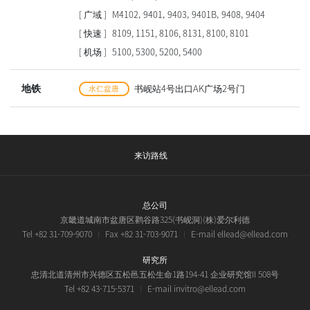
[ 广域 ]
M4102, 9401, 9403, 9401B, 9408, 9404
[ 快速 ]
8109, 1151, 8106, 8131, 8100, 8101
[ 机场 ]
5100, 5300, 5200, 5400
地铁
书岘站4号出口AK广场2号门
水仁盆唐
来访路线
总公司
京畿道城南市盆唐区鹳谷路325(书岘洞)(株)爱尔利德
Tel +82 31-709-9070
Fax +82 31-703-9071
E-mail ellead@ellead.com
研究所
忠清北道清州市兴德区五松邑五松生命1路194-41 企业研究馆II 508号
Tel +82 43-715-5371
E-mail invitro@ellead.com