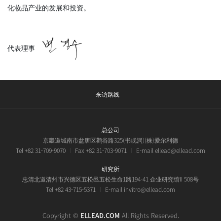
化妆品产业的发展和投资。
代表理事
来访路线
总公司
京畿道城南市盆唐区鹳谷路325(书岘洞)(株)爱尔利德
Tel +82 31-709-9070
Fax +82 31-703-9071
E-mail ellead@ellead.com
研究所
忠清北道清州市兴德区五松邑五松生命1路194-41 企业研究馆II 508号
Tel +82 43-715-5371
E-mail invitro@ellead.com
Copyright ©
ELLEAD.COM
All Rights Reserved.