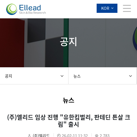
KOR
공지
공지
뉴스
뉴스
(주)엘리드 임상 진행 "유한킴벌리, 판테딘 튼살 크
림" 출시
(주)엘리드
26-02-11 11:32
2,783