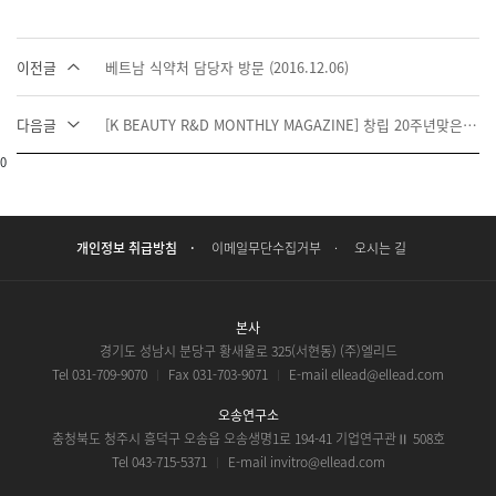
이전글
베트남 식약처 담당자 방문 (2016.12.06)
다음글
[K BEAUTY R&D MONTHLY MAGAZINE] 창립 20주년맞은 인체시험 3사 '엘리드, 더마프로, IEC코리아'
0
개인정보 취급방침
이메일무단수집거부
오시는 길
본사
경기도 성남시 분당구 황새울로 325(서현동) (주)엘리드
Tel 031-709-9070
Fax 031-703-9071
E-mail ellead@ellead.com
오송연구소
충청북도 청주시 흥덕구 오송읍 오송생명1로 194-41 기업연구관Ⅱ 508호
Tel 043-715-5371
E-mail invitro@ellead.com