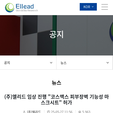
KOR
공지
공지
뉴스
뉴스
(주)엘리드 임상 진행 "코스맥스 피부장벽 기능성 마
스크시트" 허가
(주)엘리드
25-05-27 11:56
5,963