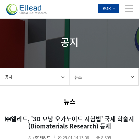
KOR
공지
공지
뉴스
뉴스
㈜엘리드, '3D 모낭 오가노이드 시험법' 국제 학술지
(Biomaterials Research) 등재
(주)엘리드
25-01-14 13:08
8,395