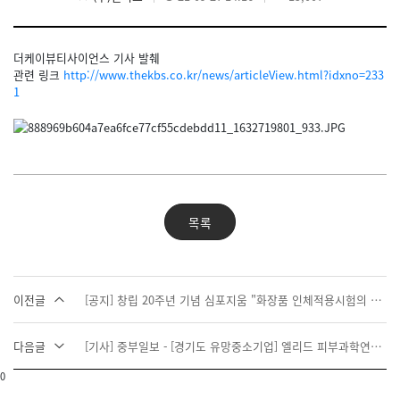
더케이뷰티사이언스 기사 발췌
관련 링크
http://www.thekbs.co.kr/news/articleView.html?idxno=233
1
목록
이전글
[공지] 창립 20주년 기념 심포지움 "화장품 인체적용시험의 최신기술과 표준화" - 주최 엘리드, 더마프로, 아이이씨코리아
다음글
[기사] 중부일보 - [경기도 유망중소기업] 엘리드 피부과학연구소 (2017.12.04)
0