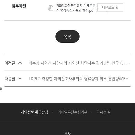
첨부파일
2005 화장품학회지 미세주름 측정을 위한 비법촉
다운로드
식 영상측정기술의 발전.pdf (287.9K)
목록
이전글
내수성 자외선 차단제의 자외선 차단지수 평가방법 연구 (J. Soc. Cosmet. Scientists Korea, Vol.34, No.I, March 2008, 63-66)
다음글
LDPI로 측정한 자외선조사부위의 혈류량과 최소 홍반량(MED)과의 상관관계 (J.Soc.Cosmet.Scientists Korea, Vol.31, No.3, September 2005, 259-263)
0
개인정보 취급방침
이메일무단수집거부
오시는 길
본사